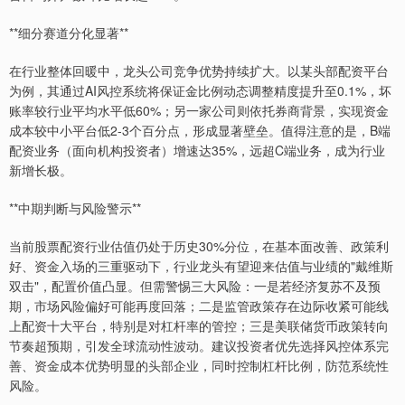
**细分赛道分化显著**
在行业整体回暖中，龙头公司竞争优势持续扩大。以某头部配资平台
为例，其通过AI风控系统将保证金比例动态调整精度提升至0.1%，坏
账率较行业平均水平低60%；另一家公司则依托券商背景，实现资金
成本较中小平台低2-3个百分点，形成显著壁垒。值得注意的是，B端
配资业务（面向机构投资者）增速达35%，远超C端业务，成为行业
新增长极。
**中期判断与风险警示**
当前股票配资行业估值仍处于历史30%分位，在基本面改善、政策利
好、资金入场的三重驱动下，行业龙头有望迎来估值与业绩的"戴维斯
双击"，配置价值凸显。但需警惕三大风险：一是若经济复苏不及预
期，市场风险偏好可能再度回落；二是监管政策存在边际收紧可能线
上配资十大平台，特别是对杠杆率的管控；三是美联储货币政策转向
节奏超预期，引发全球流动性波动。建议投资者优先选择风控体系完
善、资金成本优势明显的头部企业，同时控制杠杆比例，防范系统性
风险。