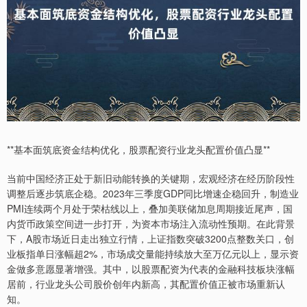
**基本面筑底资金结构优化，股票配资行业龙头配置价值凸显**
当前中国经济正处于新旧动能转换的关键期，宏观经济在经历阶段性
调整后逐步筑底企稳。2023年三季度GDP同比增速企稳回升，制造业
PMI连续两个月处于荣枯线以上，叠加美联储加息周期接近尾声，国
内货币政策空间进一步打开，为资本市场注入流动性预期。在此背景
下，A股市场近日走出独立行情，上证指数突破3200点整数关口，创
业板指单日涨幅超2%，市场成交量能持续放大至万亿元以上，显示资
金做多意愿显著增强。其中，以股票配资为代表的金融科技板块涨幅
居前，行业龙头公司股价创年内新高，其配置价值正被市场重新认
知。