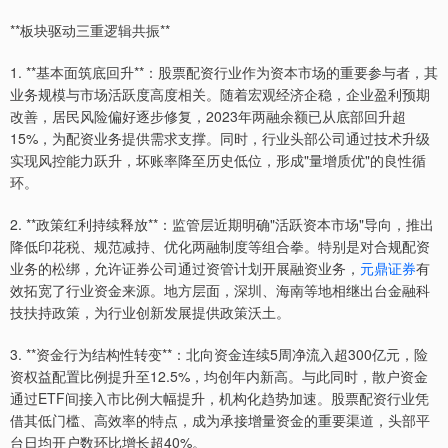
**板块驱动三重逻辑共振**
1. **基本面筑底回升**：股票配资行业作为资本市场的重要参与者，其
业务规模与市场活跃度高度相关。随着宏观经济企稳，企业盈利预期
改善，居民风险偏好逐步修复，2023年两融余额已从底部回升超
15%，为配资业务提供需求支撑。同时，行业头部公司通过技术升级
实现风控能力跃升，坏账率降至历史低位，形成"量增质优"的良性循
环。
2. **政策红利持续释放**：监管层近期明确"活跃资本市场"导向，推出
降低印花税、规范减持、优化两融制度等组合拳。特别是对合规配资
业务的松绑，允许证券公司通过资管计划开展融资业务，
元鼎证券
有
效拓宽了行业资金来源。地方层面，深圳、海南等地相继出台金融科
技扶持政策，为行业创新发展提供政策沃土。
3. **资金行为结构性转变**：北向资金连续5周净流入超300亿元，险
资权益配置比例提升至12.5%，均创年内新高。与此同时，散户资金
通过ETF间接入市比例大幅提升，机构化趋势加速。股票配资行业凭
借其低门槛、高效率的特点，成为承接增量资金的重要渠道，头部平
台日均开户数环比增长超40%。