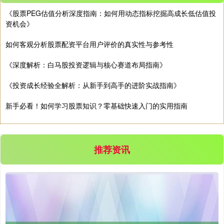
《股票PEG估值分析深度指南：如何用动态指标挖掘高成长低估值投
深证成指
14311.01
+200.89
+1.42%
资机会》
如何客观分析股票配资平台用户评价的真实性与参考性
《深度解析：白马股投资逻辑与核心赛道布局指南》
《投资成长经验全解析：从新手到高手的进阶实战指南》
新手必看！如何学习股票知识？零基础快速入门的实用指南
沪深300
4694.44
+43.13
+0.93%
推荐资讯
北证50
1134.24
+11.37
+1.01%