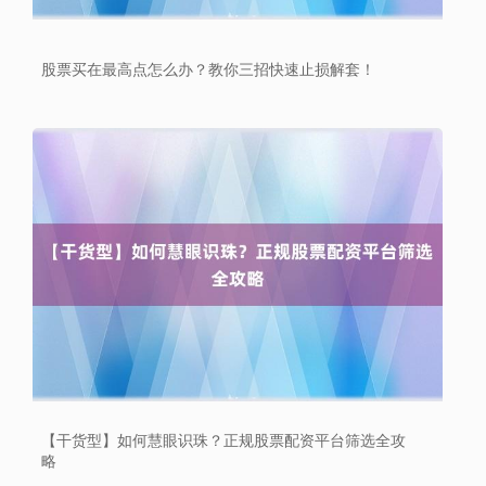
股票买在最高点怎么办？教你三招快速止损解套！
北证50
1134.24
+11.37
+1.01%
创业板指
3563.12
+47.56
+1.35%
【干货型】如何慧眼识珠？正规股票配资平台筛选全攻
略