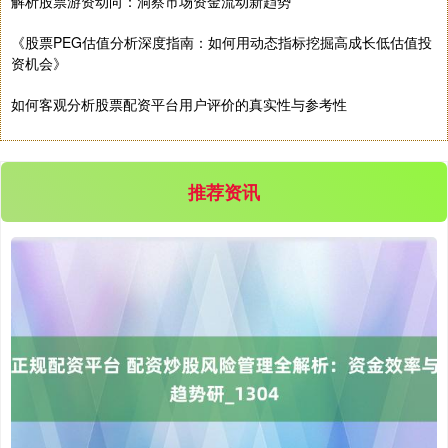
解析股票游资动向：洞察市场资金流动新趋势
《股票PEG估值分析深度指南：如何用动态指标挖掘高成长低估值投
资机会》
如何客观分析股票配资平台用户评价的真实性与参考性
推荐资讯