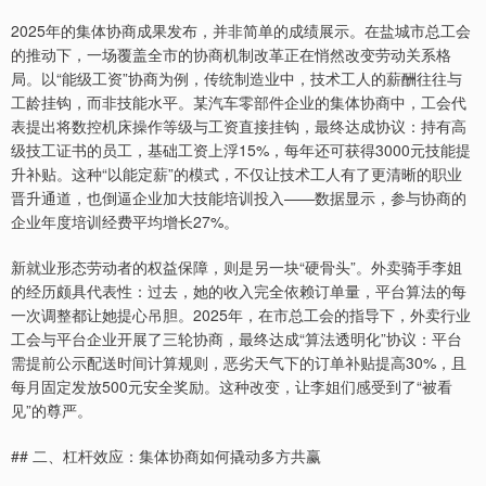
2025年的集体协商成果发布，并非简单的成绩展示。在盐城市总工会
的推动下，一场覆盖全市的协商机制改革正在悄然改变劳动关系格
局。以“能级工资”协商为例，传统制造业中，技术工人的薪酬往往与
工龄挂钩，而非技能水平。某汽车零部件企业的集体协商中，工会代
表提出将数控机床操作等级与工资直接挂钩，最终达成协议：持有高
级技工证书的员工，基础工资上浮15%，每年还可获得3000元技能提
升补贴。这种“以能定薪”的模式，不仅让技术工人有了更清晰的职业
晋升通道，也倒逼企业加大技能培训投入——数据显示，参与协商的
企业年度培训经费平均增长27%。
新就业形态劳动者的权益保障，则是另一块“硬骨头”。外卖骑手李姐
的经历颇具代表性：过去，她的收入完全依赖订单量，平台算法的每
一次调整都让她提心吊胆。2025年，在市总工会的指导下，外卖行业
工会与平台企业开展了三轮协商，最终达成“算法透明化”协议：平台
需提前公示配送时间计算规则，恶劣天气下的订单补贴提高30%，且
每月固定发放500元安全奖励。这种改变，让李姐们感受到了“被看
见”的尊严。
## 二、杠杆效应：集体协商如何撬动多方共赢