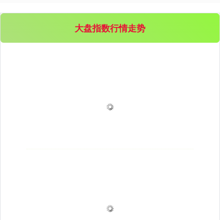
大盘指数行情走势