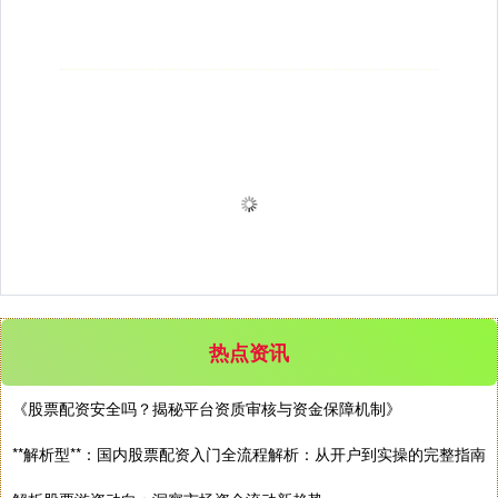
热点资讯
《股票配资安全吗？揭秘平台资质审核与资金保障机制》
**解析型**：国内股票配资入门全流程解析：从开户到实操的完整指南