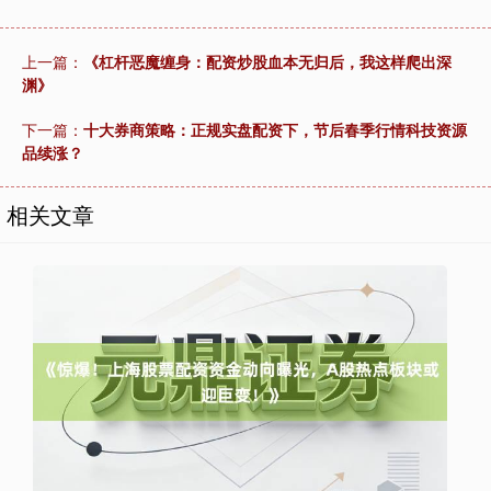
上一篇：
《杠杆恶魔缠身：配资炒股血本无归后，我这样爬出深
渊》
下一篇：
十大券商策略：正规实盘配资下，节后春季行情科技资源
品续涨？
相关文章