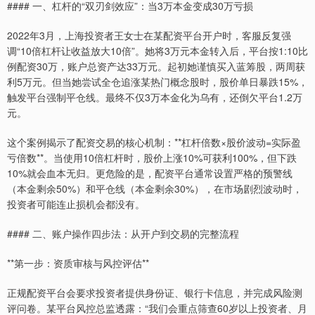
#### 一、杠杆的“双刃剑效应”：当3万本金变成30万亏损
2022年3月，上海投资者王女士在某配资平台开户时，客服反复强
调“10倍杠杆让收益放大10倍”。她将3万元本金转入后，平台按1:10比
例配资30万，账户总资产达33万元。起初她谨慎买入蓝筹股，两周获
利5万元。但当她尝试全仓追涨某热门概念股时，股价单日暴跌15%，
触发平台强制平仓线。最终不仅3万本金化为乌有，还倒欠平台1.2万
元。
这个案例揭示了配资交易的核心机制：**杠杆倍数×股价波动=实际盈
亏倍数**。当使用10倍杠杆时，股价上涨10%可获利100%，但下跌
10%就会血本无归。更危险的是，配资平台通常设置严格的预警线
（本金剩余50%）和平仓线（本金剩余30%），在市场剧烈波动时，
投资者可能连止损机会都没有。
#### 二、账户操作四步法：从开户到交易的完整流程
**第一步：资质审核与风控评估**
正规配资平台会要求投资者提供身份证、银行卡信息，并完成风险测
评问卷。某平台风控总监透露：“我们会重点筛查60岁以上投资者、月