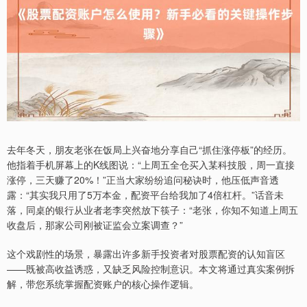
去年冬天，朋友老张在饭局上兴奋地分享自己“抓住涨停板”的经历。
他指着手机屏幕上的K线图说：“上周五全仓买入某科技股，周一直接
涨停，三天赚了20%！”正当大家纷纷追问秘诀时，他压低声音透
露：“其实我只用了5万本金，配资平台给我加了4倍杠杆。”话音未
落，同桌的银行从业者老李突然放下筷子：“老张，你知不知道上周五
收盘后，那家公司刚被证监会立案调查？”
这个戏剧性的场景，暴露出许多新手投资者对股票配资的认知盲区
——既被高收益诱惑，又缺乏风险控制意识。本文将通过真实案例拆
解，带您系统掌握配资账户的核心操作逻辑。