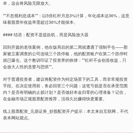
本，这会将风险无限放大。
**不忽视利息成本**：以5倍杠杆月息3%计算，年化成本达36%，这意
味着股票年收益率需超过36%才能保本。
#### 结语：配资不是提款机，而是风险放大器
回到开篇的老张案例，他在饭局后的第二周就遭遇了强制平仓——那
家被立案调查的公司连续三个跌停板，他的配资账户在第二个跌停时
就已爆仓。这个教训印证了投资界的铁律：**杠杆不会创造收益，只
会放大人性的贪婪与恐惧**。
对于普通投资者，建议将配资作为特定场景下的工具，而非常规投资
手段。在决定使用前，务必回答三个问题：这笔亏损是否在承受范围
内？是否有明确的止损计划？是否做好本金归零的心理准备？记住，
在金融市场正规股票配资推荐，活得久比赚得快更重要。
线上股票配资_元鼎证券_炒股配资开户提示：本文来自互联网，不代
表本网站观点。