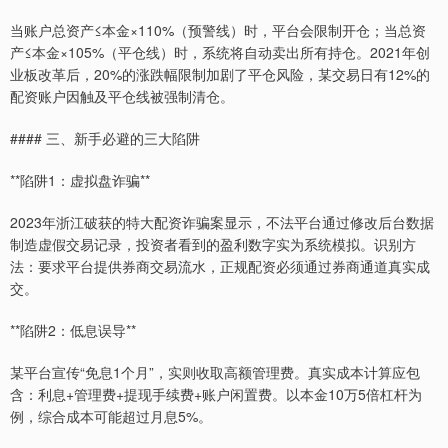
当账户总资产≤本金×110%（预警线）时，平台会限制开仓；当总资
产≤本金×105%（平仓线）时，系统将自动卖出所有持仓。2021年创
业板改革后，20%的涨跌幅限制加剧了平仓风险，某交易日有12%的
配资账户因触及平仓线被强制清仓。
#### 三、新手必避的三大陷阱
**陷阱1：虚拟盘诈骗**
2023年浙江破获的特大配资诈骗案显示，不法平台通过修改后台数据
制造虚假交易记录，投资者看到的盈利数字实为系统模拟。识别方
法：要求平台提供券商交易流水，正规配资必须通过券商通道真实成
交。
**陷阱2：低息误导**
某平台宣传“免息1个月”，实则收取高额管理费。真实成本计算应包
含：利息+管理费+提现手续费+账户闲置费。以本金10万5倍杠杆为
例，综合成本可能超过月息5%。