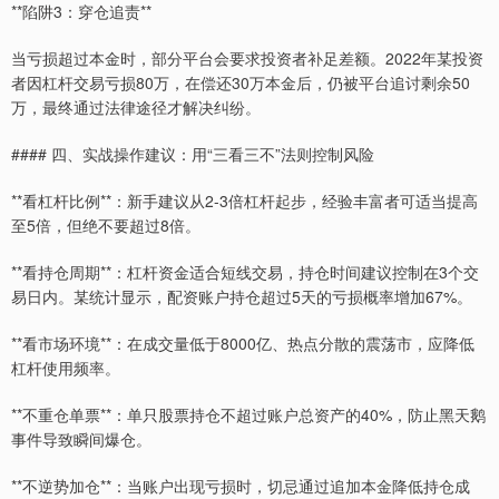
**陷阱3：穿仓追责**
当亏损超过本金时，部分平台会要求投资者补足差额。2022年某投资
者因杠杆交易亏损80万，在偿还30万本金后，仍被平台追讨剩余50
万，最终通过法律途径才解决纠纷。
#### 四、实战操作建议：用“三看三不”法则控制风险
**看杠杆比例**：新手建议从2-3倍杠杆起步，经验丰富者可适当提高
至5倍，但绝不要超过8倍。
**看持仓周期**：杠杆资金适合短线交易，持仓时间建议控制在3个交
易日内。某统计显示，配资账户持仓超过5天的亏损概率增加67%。
**看市场环境**：在成交量低于8000亿、热点分散的震荡市，应降低
杠杆使用频率。
**不重仓单票**：单只股票持仓不超过账户总资产的40%，防止黑天鹅
事件导致瞬间爆仓。
**不逆势加仓**：当账户出现亏损时，切忌通过追加本金降低持仓成