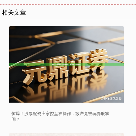
相关文章
上证综指
3966.59
+26.56
+0.67%
惊爆！股票配资庄家控盘神操作，散户竟被玩弄股掌
间？