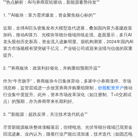
**热点解析：AI与券商双轮驱动，新能源蓄势待发**
1. **AI板块：算力需求爆发，资金聚焦核心标的**
近期，全球AI巨头密集发布大模型迭代进展，叠加国内算力基建政策
加码，推动AI算力、光模块等细分领域持续走强。盘面显示，多只AI
龙头股创历史新高，资金流入迹象明显。据机构测算，2024年国内AI
算力市场规模有望突破千亿元，产业链公司或迎来业绩与估值的双重
提升。
2. **券商板块：政策利好催化，并购重组预期升温**
作为“牛市旗手”，券商板块今日集体异动，多家中小券商涨停。市场
消息称，监管层或进一步放宽券商并购重组限制，
炒股配资开户
推动
行业集中度提升。此外，资本市场改革深化（如注册制、T+0交易试
点）的预期，亦为券商带来长期利好。
3. **新能源：超跌反弹，关注技术迭代机会**
尽管新能源板块整体涨幅落后，但锂电池、光伏等细分领域已现资金
回流迹象。业内认为，随着行业产能出清加速，技术迭代（如固态电