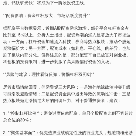
池、钙钛矿光伏）将成为下一阶段投资主线。
**配资影响：资金杠杆放大，市场活跃度提升**
据配资平台数据显示，近期A股配资需求激增，部分平台杠杆资金占
比升至15%以上。分析人士指出，配资热潮的涌入显著放大了市场波
动：一方面，杠杆资金加速涌入科技、券商等热点板块，推动个股短
期涨幅扩大；另一方面，配资成本（如利息、平仓线）的差异，也加
剧了板块内部分化。值得注意的是，部分配资平台已放宽对创业板、
科创板的投资限制，进一步刺激了高风险偏好资金的入场。
**风险与建议：理性看待反弹，警惕杠杆双刃剑**
尽管市场情绪回暖，但需警惕三大风险：一是海外地缘政治冲突升级
可能引发避险情绪；二是配资资金集中退出导致的流动性冲击；三是
热点板块短期涨幅过大后的回调压力。对于普通投资者，建议：
1. **控制杠杆比例**：避免过度依赖配资，单只个股配资比例不宜超过
总仓位的30%；
2. **聚焦基本面**：优先选择业绩确定性强的行业龙头，规避纯概念炒