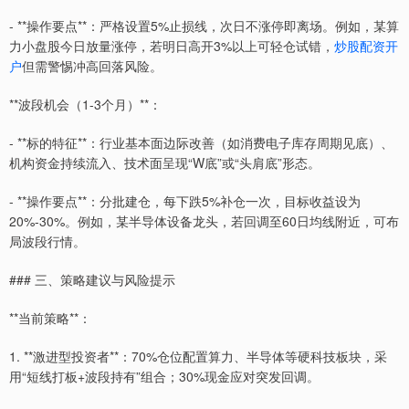
- **操作要点**：严格设置5%止损线，次日不涨停即离场。例如，某算
力小盘股今日放量涨停，若明日高开3%以上可轻仓试错，
炒股配资开
户
但需警惕冲高回落风险。
**波段机会（1-3个月）**：
- **标的特征**：行业基本面边际改善（如消费电子库存周期见底）、
机构资金持续流入、技术面呈现“W底”或“头肩底”形态。
- **操作要点**：分批建仓，每下跌5%补仓一次，目标收益设为
20%-30%。例如，某半导体设备龙头，若回调至60日均线附近，可布
局波段行情。
### 三、策略建议与风险提示
**当前策略**：
1. **激进型投资者**：70%仓位配置算力、半导体等硬科技板块，采
用“短线打板+波段持有”组合；30%现金应对突发回调。