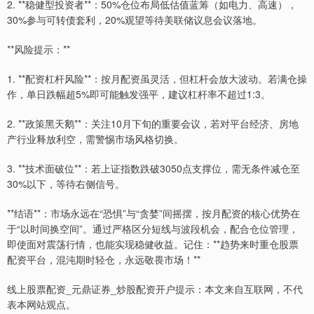
2. **稳健型投资者**：50%仓位布局低估值蓝筹（如电力、高速），
30%参与可转债套利，20%观望等待美联储议息会议落地。
**风险提示：**
1. **配资杠杆风险**：按月配资虽灵活，但杠杆会放大波动。若满仓操
作，单日跌幅超5%即可能触发强平，建议杠杆率不超过1:3。
2. **政策黑天鹅**：关注10月下旬的重要会议，若对平台经济、房地
产行业释放利空，需警惕市场风格切换。
3. **技术面破位**：若上证指数跌破3050点支撑位，需无条件减仓至
30%以下，等待右侧信号。
**结语**：市场永远在“恐惧”与“贪婪”间摇摆，按月配资的核心优势在
于“以时间换空间”。通过严格区分短线与波段机会，配合仓位管理，
即使面对震荡行情，也能实现稳健收益。记住：**趋势来时重仓股票
配资平台，混沌期时轻仓，永远敬畏市场！**
线上股票配资_元鼎证券_炒股配资开户提示：本文来自互联网，不代
表本网站观点。