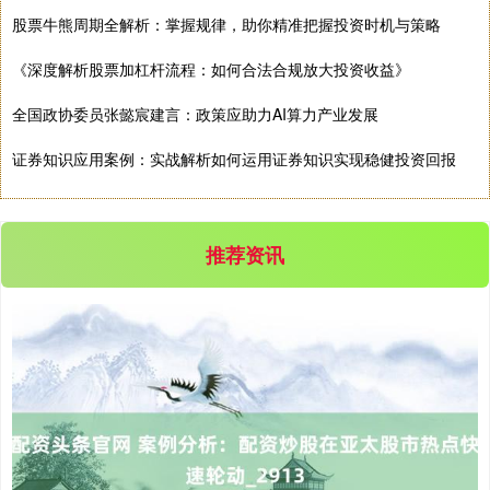
股票牛熊周期全解析：掌握规律，助你精准把握投资时机与策略
《深度解析股票加杠杆流程：如何合法合规放大投资收益》
全国政协委员张懿宸建言：政策应助力AI算力产业发展
证券知识应用案例：实战解析如何运用证券知识实现稳健投资回报
沪深300
4651.31
-6.85
-0.15%
推荐资讯
北证50
1122.88
+3.42
+0.30%