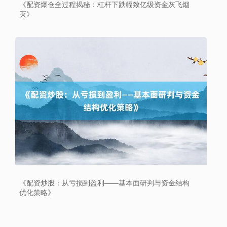
《配资爆仓全过程揭秘：杠杆下跌幅致亿级资金灰飞烟
灭》
北证50
1122.88
+3.42
+0.30%
创业板指
3515.56
-19.58
-0.55%
《配资炒股：从亏损到盈利——基本面研判与资金结构
优化策略》