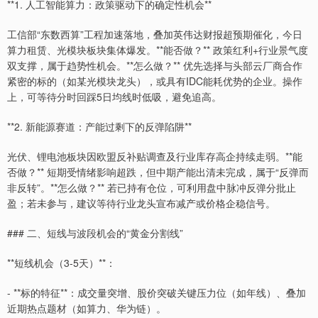
**1. 人工智能算力：政策驱动下的确定性机会**
工信部“东数西算”工程加速落地，叠加英伟达财报超预期催化，今日
算力租赁、光模块板块集体爆发。**能否做？** 政策红利+行业景气度
双支撑，属于趋势性机会。**怎么做？** 优先选择与头部云厂商合作
紧密的标的（如某光模块龙头），或具有IDC能耗优势的企业。操作
上，可等待分时回踩5日均线时低吸，避免追高。
**2. 新能源赛道：产能过剩下的反弹陷阱**
光伏、锂电池板块因欧盟反补贴调查及行业库存高企持续走弱。**能
否做？** 短期受情绪影响超跌，但中期产能出清未完成，属于“反弹而
非反转”。**怎么做？** 若已持有仓位，可利用盘中脉冲反弹分批止
盈；若未参与，建议等待行业龙头宣布减产或价格企稳信号。
### 二、短线与波段机会的“黄金分割线”
**短线机会（3-5天）**：
- **标的特征**：成交量突增、股价突破关键压力位（如年线）、叠加
近期热点题材（如算力、华为链）。