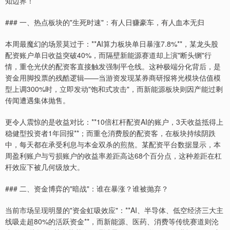
知边界！
### 一、热点板块的"生死时速"：有人日赚豪车，有人血本无归
本周最魔幻的场景莫过于：**AI算力板块单日暴涨7.8%**，某龙头股
配资账户单日收益突破40%，而隔壁新能源赛道却上演"断头铡"行
情，重仓光伏的配资客直接触发强制平仓线。这种极端分化背后，是
资金用脚投票的残酷逻辑——当游资发现某券商研报将光模块估值模
型上调300%时，立即发动"饱和式攻击"，而新能源板块则因产能过剩
传闻遭遇集体抛售。
更令人震惊的是收益对比：**10倍杠杆配资AI的账户，3天收益抵得上
稳健型投资者1年回报**；而重仓消费股的配资客，在板块持续阴跌
中，每天都在承受利息与本金双杀的煎熬。某配资平台数据显示，本
周盈利账户与亏损账户的收益率差距高达68个百分点，这种差距在杠
杆效应下被几何级放大。
### 二、资金博弈的"暗战"：谁在暴涨？谁被抛弃？
当前市场呈现明显的"资金虹吸效应"：**AI、半导体、低空经济三大主
线吸走超80%的活跃资金**，而新能源、医药、消费等传统赛道则沦