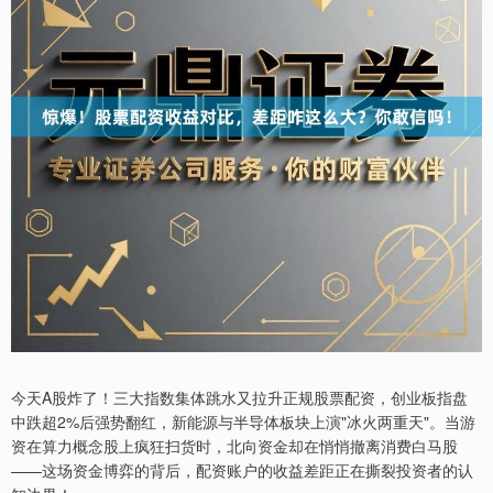
今天A股炸了！三大指数集体跳水又拉升正规股票配资，创业板指盘
中跌超2%后强势翻红，新能源与半导体板块上演"冰火两重天"。当游
资在算力概念股上疯狂扫货时，北向资金却在悄悄撤离消费白马股
——这场资金博弈的背后，配资账户的收益差距正在撕裂投资者的认