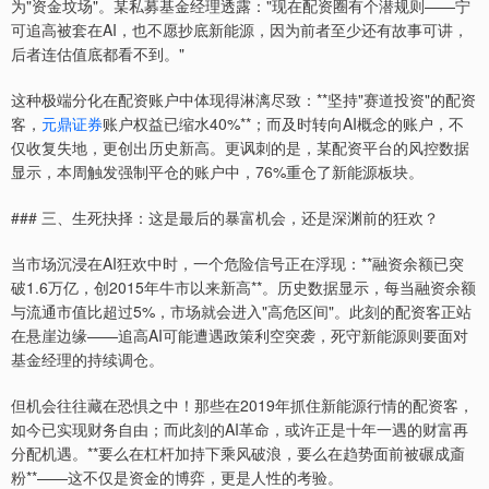
为"资金坟场"。某私募基金经理透露："现在配资圈有个潜规则——宁
可追高被套在AI，也不愿抄底新能源，因为前者至少还有故事可讲，
后者连估值底都看不到。"
这种极端分化在配资账户中体现得淋漓尽致：**坚持"赛道投资"的配资
客，
元鼎证券
账户权益已缩水40%**；而及时转向AI概念的账户，不
仅收复失地，更创出历史新高。更讽刺的是，某配资平台的风控数据
显示，本周触发强制平仓的账户中，76%重仓了新能源板块。
### 三、生死抉择：这是最后的暴富机会，还是深渊前的狂欢？
当市场沉浸在AI狂欢中时，一个危险信号正在浮现：**融资余额已突
破1.6万亿，创2015年牛市以来新高**。历史数据显示，每当融资余额
与流通市值比超过5%，市场就会进入"高危区间"。此刻的配资客正站
在悬崖边缘——追高AI可能遭遇政策利空突袭，死守新能源则要面对
基金经理的持续调仓。
但机会往往藏在恐惧之中！那些在2019年抓住新能源行情的配资客，
如今已实现财务自由；而此刻的AI革命，或许正是十年一遇的财富再
分配机遇。**要么在杠杆加持下乘风破浪，要么在趋势面前被碾成齑
粉**——这不仅是资金的博弈，更是人性的考验。