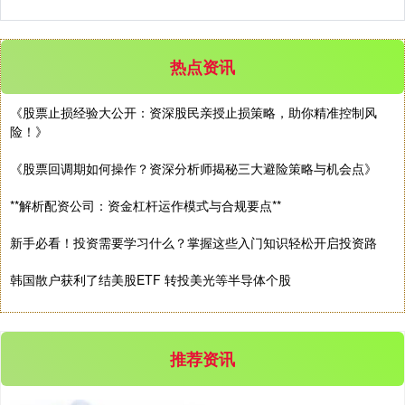
热点资讯
《股票止损经验大公开：资深股民亲授止损策略，助你精准控制风
深证成指
14311.01
+200.89
+1.42%
险！》
《股票回调期如何操作？资深分析师揭秘三大避险策略与机会点》
**解析配资公司：资金杠杆运作模式与合规要点**
新手必看！投资需要学习什么？掌握这些入门知识轻松开启投资路
韩国散户获利了结美股ETF 转投美光等半导体个股
沪深300
4694.44
+43.13
+0.93%
推荐资讯