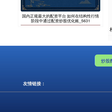
国内正规最大的配资平台 如何在结构性行情
阶段中通过配资炒股优化账_5631
炒股
友情链接：