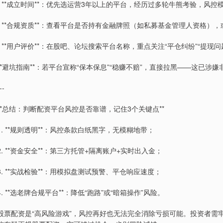
- **成立时间**：优先选运营3年以上的平台，经历过多轮牛熊考验，风控
- **合规资质**：查看平台是否持有金融牌照（如私募基金管理人资格）
- **用户评价**：在股吧、论坛搜索平台名称，重点关注“平仓纠纷”“提现
**避坑指南**：若平台宣称“保本保息”“稳赚不赔”，直接拉黑——这已涉
--
**总结：判断配资平台风控是否靠谱，记住3个关键点**
1. **规则透明**：风控条款白纸黑字，无模糊地带；
2. **资金安全**：第三方托管+隔离账户+实时出入金；
3. **实战检验**：用模拟盘测试预警、平仓响应速度；
4. **选老牌合规平台**：降低“跑路”或“暗箱操作”风险。
股票配资是“高风险游戏”，风控再好也无法完全消除亏损可能。投资者需牢