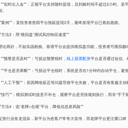
- **实时出入金**：正规平台支持随时提现，且到账时间不超过2小时。若
裂。
**案例**：某投资者曾因平台拖延提现3天，最终发现平台已卷款跑路。
**方法3：用“模拟盘”测试风控响应速度**
理论再好，不如实战检验。靠谱平台会提供模拟盘功能，投资者可模拟极端
- **预警是否及时**：亏损达预警线时，
线上股票配资
平台是否通过短信、
- **平仓是否果断**：亏损达平仓线时，系统是否在1分钟内自动平仓，避
- **人工干预**：若因网络延迟等问题导致平仓失败，平台是否有客服主
**技巧**：模拟测试时故意不补仓，观察平台是否按规则执行，而非“手下
**方法4：选“老牌+合规”平台，降低信息差风险**
配资行业鱼龙混杂，新平台为抢客户常夸大宣传，而老牌平台更注重口碑