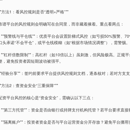
**方法1：看风控规则是否“透明+严格”**
靠谱平台的风控规则会明确写在合同里，而非藏着掖着。重点看两点：
- **预警线与平仓线**：优质平台会设置阶梯式风控（如亏损50%预警
口头承诺“不会平仓”，或平仓线模糊（如“根据市场情况调整”），需警惕。
- **杠杆倍数限制**：高杠杆（如10倍以上）虽刺激，但风险极高。正
整，避免投资者因短期波动被强平。
**经验分享**：签约前要求平台提供风控规则文档，逐条核对；若对方支
**方法2：查资金安全“三重保障”**
配资平台风控的核心是“资金安全”，需确认以下三点：
- **第三方托管**：资金是否由银行或持牌支付机构托管？若平台要求直接
- **隔离账户**：投资者资金是否与平台运营资金分开存放？避免平台挪用