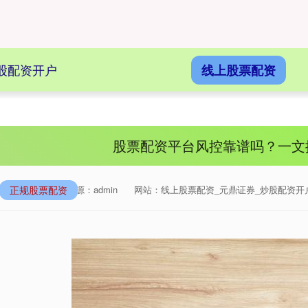
股配资开户
线上股票配资
股票配资平台风控靠谱吗？一文
正规股票配资
来源：admin
网站：线上股票配资_元鼎证券_炒股配资开