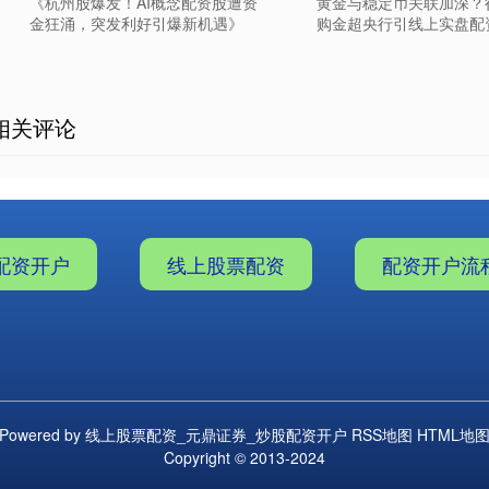
《杭州股爆发！AI概念配资股遭资
黄金与稳定币关联加深？
金狂涌，突发利好引爆新机遇》
购金超央行引线上实盘配
相关评论
配资开户
线上股票配资
配资开户流
Powered by
线上股票配资_元鼎证券_炒股配资开户
RSS地图
HTML地
Copyright
© 2013-2024