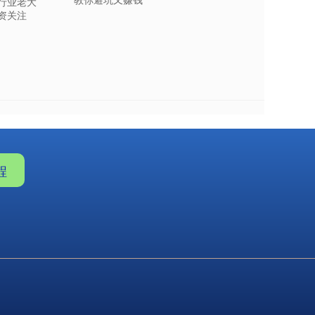
行业老大
资关注
程
图