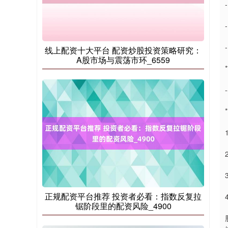
基金指数
7229.80
-1.63
-0.02%
线上配资十大平台 配资炒股投资策略研究：
A股市场与震荡市环_6559
-
国债指数
229.59
-0.00
0.00%
正规配资平台推荐 投资者必看：指数反复拉
锯阶段里的配资风险_4900
期指IC0
7730.00
-1.00
-0.01%