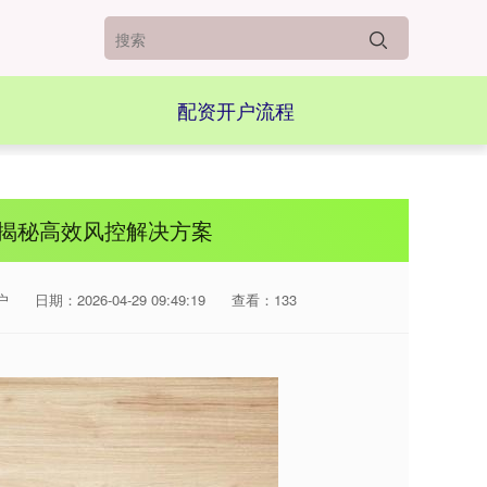
配资开户流程
揭秘高效风控解决方案
户
日期：2026-04-29 09:49:19
查看：133