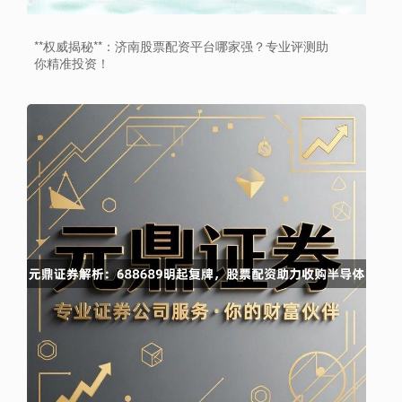
**权威揭秘**：济南股票配资平台哪家强？专业评测助
你精准投资！
深证成指
14311.01
+200.89
+1.42%
沪深300
4694.44
+43.13
+0.93%