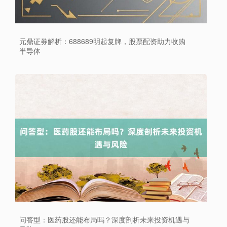
元鼎证券解析：688689明起复牌，股票配资助力收购
半导体
北证50
1134.24
+11.37
+1.01%
创业板指
3563.12
+47.56
+1.35%
问答型：医药股还能布局吗？深度剖析未来投资机遇与