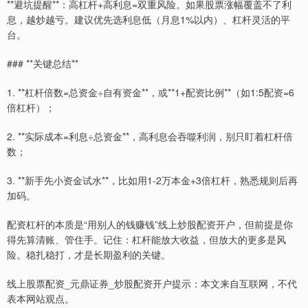
**避坑提醒**：高杠杆+高利息=双重风险。如果股票涨幅覆盖不了利
息，越炒越亏。建议优先选利息低（月息1%以内）、杠杆灵活的平
台。
### **关键总结**
1. **杠杆倍数=总资金÷自有资金**，或**1+配资比例**（如1:5配资=6
倍杠杆）；
2. **实际成本=利息÷总资金**，高利息会吞噬利润，别只盯着杠杆倍
数；
3. **新手先小资金试水**，比如用1-2万本金+3倍杠杆，熟悉规则后再
加码。
配资杠杆的本质是“用别人的钱赚钱”线上炒股配资开户，但前提是你
得先算清账、管住手。记住：杠杆能放大收益，但放大的更多是风
险。稳扎稳打，才是长期盈利的关键。
线上股票配资_元鼎证券_炒股配资开户提示：本文来自互联网，不代
表本网站观点。