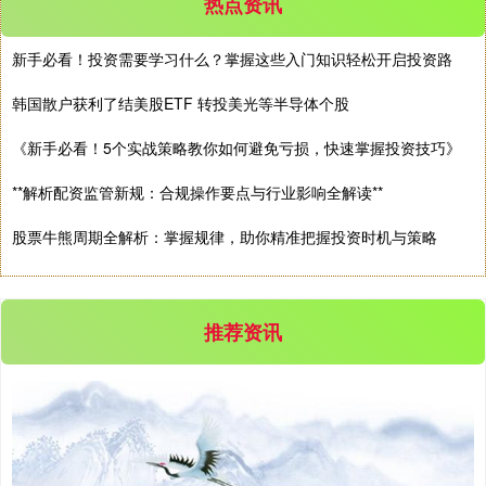
热点资讯
深证成指
14311.01
+200.89
+1.42%
新手必看！投资需要学习什么？掌握这些入门知识轻松开启投资路
韩国散户获利了结美股ETF 转投美光等半导体个股
《新手必看！5个实战策略教你如何避免亏损，快速掌握投资技巧》
**解析配资监管新规：合规操作要点与行业影响全解读**
股票牛熊周期全解析：掌握规律，助你精准把握投资时机与策略
沪深300
4694.44
+43.13
+0.93%
推荐资讯