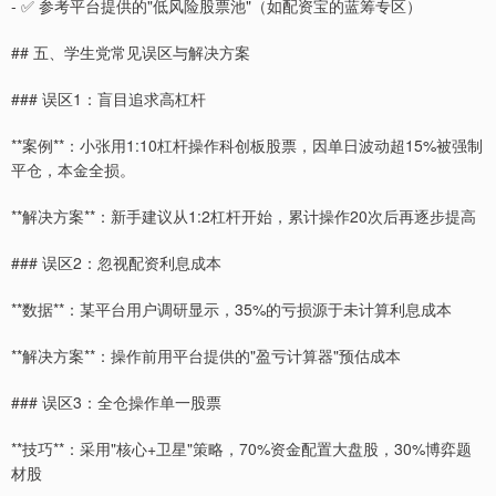
- ✅ 参考平台提供的"低风险股票池"（如配资宝的蓝筹专区）
## 五、学生党常见误区与解决方案
### 误区1：盲目追求高杠杆
**案例**：小张用1:10杠杆操作科创板股票，因单日波动超15%被强制
平仓，本金全损。
**解决方案**：新手建议从1:2杠杆开始，累计操作20次后再逐步提高
### 误区2：忽视配资利息成本
**数据**：某平台用户调研显示，35%的亏损源于未计算利息成本
**解决方案**：操作前用平台提供的"盈亏计算器"预估成本
### 误区3：全仓操作单一股票
**技巧**：采用"核心+卫星"策略，70%资金配置大盘股，30%博弈题
材股