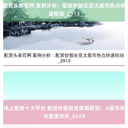
北证50
1122.88
+3.42
+0.30%
配资头条官网 案例分析：配资炒股在亚太股市热点快速轮动
_2913
创业板指
3515.56
-19.58
-0.55%