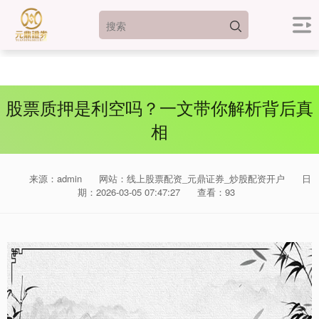
股票质押是利空吗？一文带你解析背后真
相
来源：admin
网站：线上股票配资_元鼎证券_炒股配资开户
日
期：2026-03-05 07:47:27
查看：93