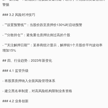
警惕
### 3.2 风险对冲技巧
- **设置预警线**：当股价跌至质押价130%时启动预警
- **分散持仓**：避免重仓质押比例过高的个股
- **关注解押日期**：某券商统计显示，解押前1个月股价平均波动率
增加15%
## 四、行业趋势：2023年新变化
### 4.1 监管升级
- 将股票质押纳入全面风险管理体系
- 建立黑名单制度，对高风险机构限制业务资格
### 4.2 业务创新