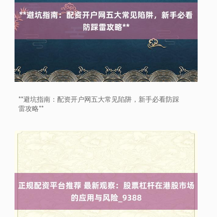
上证综指
3900.35
+21.92
+0.57%
**避坑指南：配资开户网五大常见陷阱，新手必看防踩
雷攻略**
深证成指
14110.12
-34.08
-0.24%
沪深300
4651.31
-6.85
-0.15%