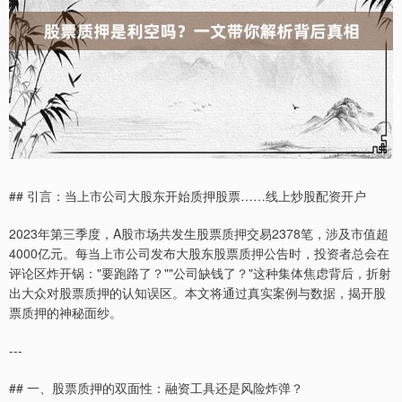
## 引言：当上市公司大股东开始质押股票……线上炒股配资开户
2023年第三季度，A股市场共发生股票质押交易2378笔，涉及市值超
4000亿元。每当上市公司发布大股东股票质押公告时，投资者总会在
评论区炸开锅："要跑路了？""公司缺钱了？"这种集体焦虑背后，折射
出大众对股票质押的认知误区。本文将通过真实案例与数据，揭开股
票质押的神秘面纱。
---
## 一、股票质押的双面性：融资工具还是风险炸弹？