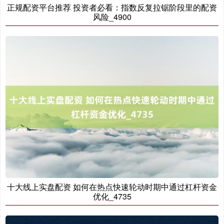
正规配资平台推荐 投资者必看：指数反复拉锯阶段里的配资
风险_4900
十大线上实盘配资 如何在热点快速轮动时期中通过杠杆资金
优化_4735