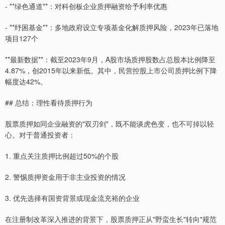
- **绿色通道**：对科创板企业质押融资给予利率优惠
- **纾困基金**：多地政府设立专项基金化解质押风险，2023年已落地
项目127个
**最新数据**：截至2023年9月，A股市场质押股数占总股本比例降至
4.87%，创2015年以来新低。其中，民营控股上市公司质押比例下降
幅度达42%。
## 总结：理性看待质押行为
股票质押如同企业融资的"双刃剑"，既不能谈虎色变，也不可掉以轻
心。对于普通投资者：
1. 重点关注质押比例超过50%的个股
2. 警惕质押资金用于非主业投资的情况
3. 优先选择有国资背景或现金流充裕的企业
在注册制改革深入推进的背景下，股票质押正从"野蛮生长"转向"规范