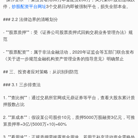
停，
炒股配资平台网址
3个交易日内即被强制平仓，损失全部本金。
### 2.2 法律边界的清晰划分
- **股票质押**：受《证券公司股票质押式回购交易业务管理办法》规
范
- **股票配资**：属于非法金融活动，2020年证监会等五部门联合发布
《关于进一步规范金融机构资产管理业务的指导意见》明确禁止
## 三、投资者应对策略：从识别到防范
### 3.1 三步排查法
1. **查比例**：通过交易所官网或元鼎证券等平台，查看大股东累计质
押股数占比
2. **算成本**：假设某公司股价10元，质押5000万股融资3亿元，可推
算质押率=3亿/(5000万×10)=60%
3. **看用途**：正规质押需披露资金用途，若用于补充流动资金需格外