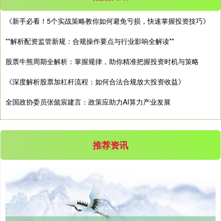
《新手必看！5个实战策略教你如何避免亏损，快速掌握投资技巧》
**解析配资监管新规：合规操作要点与行业影响全解读**
深证成指
14110.12
-34.08
-0.24%
股票牛熊周期全解析：掌握规律，助你精准把握投资时机与策略
《深度解析股票加杠杆流程：如何合法合规放大投资收益》
全国政协委员张懿宸建言：政策应助力AI算力产业发展
推荐资讯
沪深300
4651.31
-6.85
-0.15%