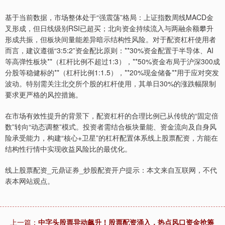
基于当前数据，市场整体处于“强震荡”格局：上证指数周线MACD金
叉形成，但日线级别RSI已超买；北向资金持续流入与两融余额攀升
形成共振，但板块间量能差异暗示结构性风险。对于配资杠杆使用者
而言，建议遵循“3:5:2”资金配比原则：**30%资金配置于半导体、AI
等高弹性板块**（杠杆比例不超过1:3），**50%资金布局于沪深300成
分股等稳健标的**（杠杆比例1:1.5），**20%现金储备**用于应对突发
波动。特别需关注北交所个股的杠杆使用，其单日30%的涨跌幅限制
要求更严格的风控措施。
在市场有效性提升的背景下，配资杠杆的合理比例已从传统的“固定倍
数”转向“动态调整”模式。投资者需结合板块量能、资金流向及自身风
险承受能力，构建“核心+卫星”的杠杆配置体系线上股票配资，方能在
结构性行情中实现收益风险比的最优化。
线上股票配资_元鼎证券_炒股配资开户提示：本文来自互联网，不代
表本网站观点。
上一篇：
中字头股票异动飙升！股票配资涌入，热点风口资金抢筹