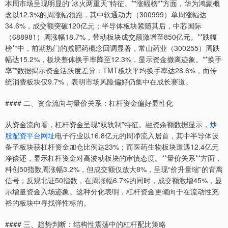
本周市场呈现明显的“冰火两重天”特征。**涨幅榜**方面，华为鸿蒙概
念以12.3%的周涨幅领跑，其中软通动力（300999）单周涨幅达
34.6%，成交额突破120亿元；半导体板块紧随其后，中芯国际
（688981）周涨幅18.7%，带动板块成交额激增至850亿元。**跌幅
榜**中，前期热门的减肥药概念回调显著，常山药业（300255）周跌
幅达15.2%，板块整体换手率降至12.3%，显示资金撤离迹象。**换手
率**数据揭示资金活跃度差异：TMT板块平均换手率达28.6%，而传
统消费板块仅9.7%，表明市场风险偏好仍集中在成长赛道。
#### 二、资金流向与量价关系：杠杆资金偏好显性化
从资金流向看，杠杆资金呈现“双轨制”特征。融资余额数据显示，
炒
股配资平台网址
电子行业以16.8亿元的周净流入居首，其中半导体设
备子板块获杠杆资金加仓比例达23%；而医药生物板块遭遇12.4亿元
净偿还，显示杠杆资金对高波动板块的审慎态度。**量价关系**方面，
科创50指数周涨幅3.2%，但成交额仅放大8%，呈现“价升量缩”的背离
信号；反观北证50指数，在周涨幅6.7%的同时，成交额激增45%，显
示增量资金入场迹象。这种分化表明，杠杆资金更倾向于在流动性充
裕的板块中寻找弹性标的。
#### 三、趋势判断：结构性震荡中的杠杆配比策略