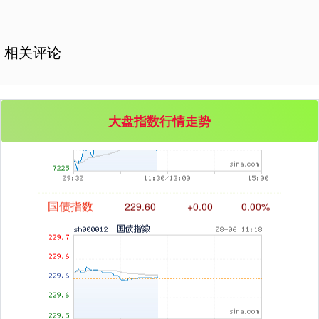
相关评论
基金指数
7227.45
-3.98
-0.06%
大盘指数行情走势
国债指数
229.60
+0.00
0.00%