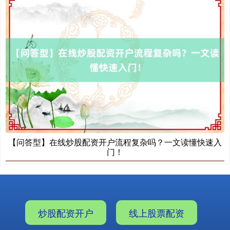
【问答型】在线炒股配资开户流程复杂吗？一文读懂快速入
门！
炒股配资开户
线上股票配资