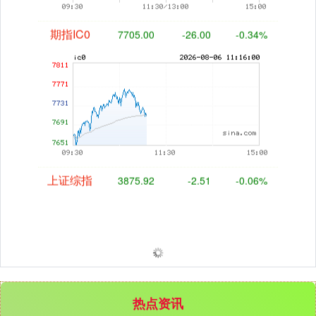
期指IC0
7705.00
-26.00
-0.34%
上证综指
3875.92
-2.51
-0.06%
热点资讯