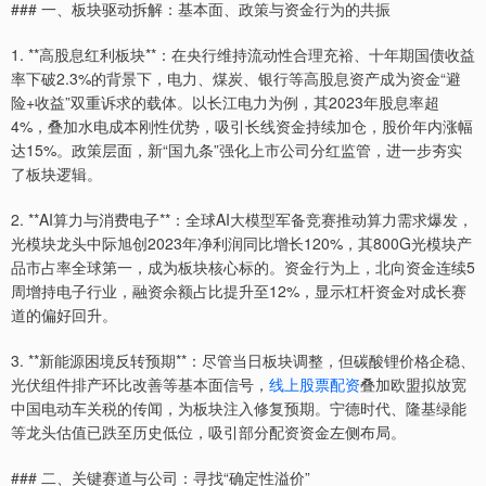
### 一、板块驱动拆解：基本面、政策与资金行为的共振
1. **高股息红利板块**：在央行维持流动性合理充裕、十年期国债收益
率下破2.3%的背景下，电力、煤炭、银行等高股息资产成为资金“避
险+收益”双重诉求的载体。以长江电力为例，其2023年股息率超
4%，叠加水电成本刚性优势，吸引长线资金持续加仓，股价年内涨幅
达15%。政策层面，新“国九条”强化上市公司分红监管，进一步夯实
了板块逻辑。
2. **AI算力与消费电子**：全球AI大模型军备竞赛推动算力需求爆发，
光模块龙头中际旭创2023年净利润同比增长120%，其800G光模块产
品市占率全球第一，成为板块核心标的。资金行为上，北向资金连续5
周增持电子行业，融资余额占比提升至12%，显示杠杆资金对成长赛
道的偏好回升。
3. **新能源困境反转预期**：尽管当日板块调整，但碳酸锂价格企稳、
光伏组件排产环比改善等基本面信号，
线上股票配资
叠加欧盟拟放宽
中国电动车关税的传闻，为板块注入修复预期。宁德时代、隆基绿能
等龙头估值已跌至历史低位，吸引部分配资资金左侧布局。
### 二、关键赛道与公司：寻找“确定性溢价”