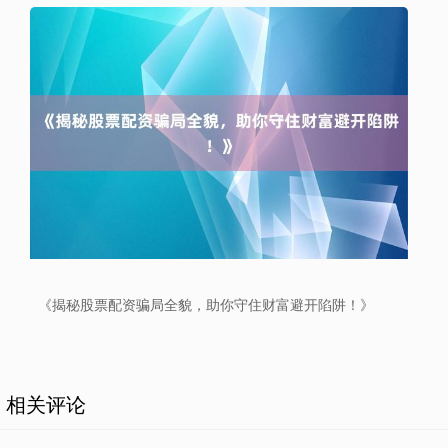
北证50
1122.88
+3.42
+0.30%
创业板指
3515.56
-19.58
-0.55%
《揭秘股票配资骗局全貌，助你守住财富避开陷阱！》
相关评论