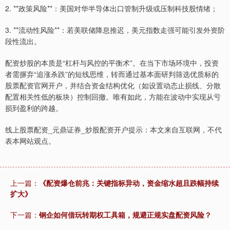
2. **政策风险**：美国对华半导体出口管制升级或压制科技股情绪；
3. **流动性风险**：若美联储降息推迟，美元指数走强可能引发外资阶
段性流出。
配资炒股的本质是“杠杆与风控的平衡术”。在当下市场环境中，投资
者需摒弃“追涨杀跌”的短线思维，转而通过基本面研判筛选优质标的
股票配资官网开户，并结合资金结构优化（如设置动态止损线、分散
配置相关性低的板块）控制回撤。唯有如此，方能在波动中实现从亏
损到盈利的跨越。
线上股票配资_元鼎证券_炒股配资开户提示：本文来自互联网，不代
表本网站观点。
上一篇：
《配资爆仓前兆：关键指标异动，资金缩水超且跌幅持续
扩大》
下一篇：
钢企如何借玩转期权工具箱，规避正规实盘配资风险？