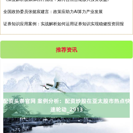
全国政协委员张懿宸建言：政策应助力AI算力产业发展
证券知识应用案例：实战解析如何运用证券知识实现稳健投资回报
推荐资讯
沪深300
4651.31
-6.85
-0.15%
北证50
1122.88
+3.42
+0.30%