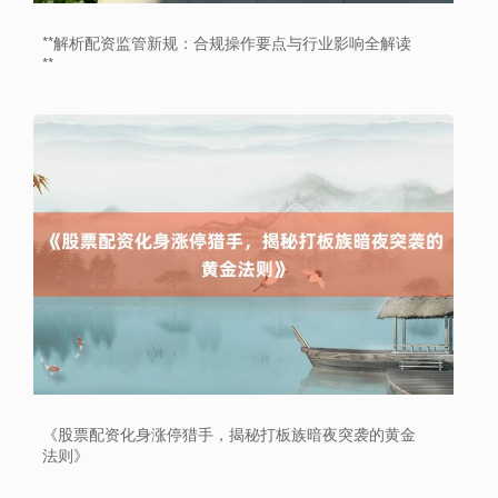
**解析配资监管新规：合规操作要点与行业影响全解读
**
深证成指
14110.12
-34.08
-0.24%
沪深300
4651.31
-6.85
-0.15%
《股票配资化身涨停猎手，揭秘打板族暗夜突袭的黄金
法则》