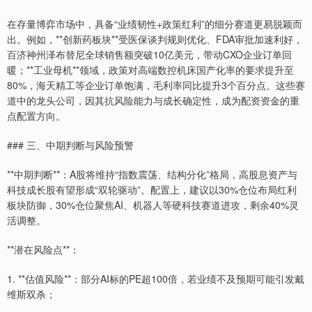
在存量博弈市场中，具备“业绩韧性+政策红利”的细分赛道更易脱颖而
出。例如，**创新药板块**受医保谈判规则优化、FDA审批加速利好，
百济神州泽布替尼全球销售额突破10亿美元，带动CXO企业订单回
暖；**工业母机**领域，政策对高端数控机床国产化率的要求提升至
80%，海天精工等企业订单饱满，毛利率同比提升3个百分点。这些赛
道中的龙头公司，因其抗风险能力与成长确定性，成为配资资金的重
点配置方向。
### 三、中期判断与风险预警
**中期判断**：A股将维持“指数震荡、结构分化”格局，高股息资产与
科技成长股有望形成“双轮驱动”。配置上，建议以30%仓位布局红利
板块防御，30%仓位聚焦AI、机器人等硬科技赛道进攻，剩余40%灵
活调整。
**潜在风险点**：
1. **估值风险**：部分AI标的PE超100倍，若业绩不及预期可能引发戴
维斯双杀；