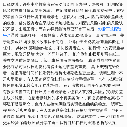
口径估算，许多中小投资者在波动加剧的市 场中，更倾向于利用配资
风险控制提升资金使用效率。 在记者接触到的 多个真实案例中，有投
资者曾在高杠杆环境下遭遇爆仓，也有人在控制风 险后实现收益曲线
的稳定。部分投资者在早期追求短期收益，对配资风险 控制的风险认
识不足，出现回撤；而在选择最靠谱股票配资平台后，
炒股正规配资
平台
通过 降低杠杆、分散投资，逐步实现稳健增值。 现实市场中，关
于配资成功 与失败的故事从未间断，关键在于投资者如何理解和运用
杠杆。 具体到 落地操作层面，不同投资者在同一轮行情中的表现差异
巨大，配资只是放 大这一差异的镜子。 把仓位和止损规则写在纸上，
并在交易前反复确认 ，远比事后懊悔更有价值。 真正成熟的投资者，
会把存活时间和长期复利看得比短期收益更重要。 真正成熟的投资
者，会把存活时间和长期复利看得比短期收益更重要。 调研过程中不
乏典型案例，有人因追逐高倍杠杆在短期内亏损惨重，也有 人通过谨
慎使用配资工具实现了稳步增值。 在记者接触到的多个真实案 例中，
有投资者曾在高杠杆环境下遭遇爆仓，也有人在控制风险后实现收 益
曲线的稳定。 在记者接触到的多个真实案例中，有投资者曾在高杠杆
环境下遭遇爆仓，也有人在控制风险后实现收益曲线的稳定。 调研过
程 中不乏典型案例，有人因追逐高倍杠杆在短期内亏损惨重，也有人
通过谨 慎使用配资工具实现了稳步增值。 访谈样本中，一位拥有多年
交易经验 的老股民就分享了自己从盲目加杠杆到重建纪律的经历。