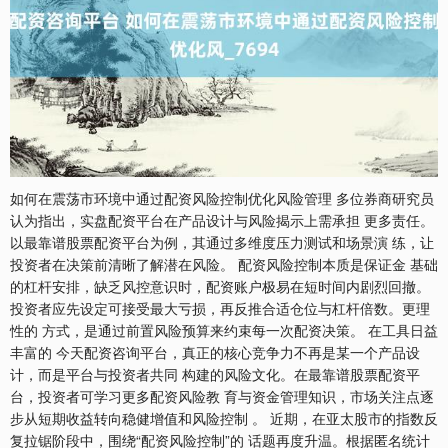
如何在震荡市环境中通过配资风险控制优化风险管理 多位券商研究员
认为指出，实盘配资平台在产品设计与风险揭示上需承担 更多责任。
以最靠谱股票配资平台为例，其通过多维度压力测试和场景演 练，让
投资者在决策前清晰了解潜在风险。 配资风险控制本质是保证金 基础
的杠杆安排，缺乏风控意识时，配资账户极易在短时间内剧烈回撤。
投资者应先设定可接受最大亏损，再反推合适仓位与杠杆倍数。更理
性的 方式，是通过前置风险预算来约束每一次配资决策。 在工具日益
丰富的 今天配资咨询平台，真正的核心竞争力不再是某一个产品设
计，而是平台与投资者共同 构建的风险文化。在最靠谱股票配资平
台，投资者可学习更多配资风险教 育与资金管理知识，市场关注点逐
步从短期收益转向稳健增值和风险控制 。 近期，在亚太股市的指数反
复拉锯阶段中，围绕“配资风险控制”的 话题再度升温。根据匿名统计