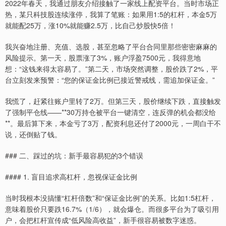
2022年春天，我通过朋友介绍接触了一家线上配资平台。当时市场正
热，某只科技股连续涨停，我算了笔账：如果用1:5的杠杆，本金5万
就能配25万，涨10%就能赚2.5万，比自己炒股快5倍！
我兴奋地注册、充值、选股，甚至忽略了平台合同里那些密密麻麻的
风险提示。第一天，股票涨了3%，账户浮盈7500元，我得意地
想：“这钱来得太容易了。”第二天，市场突然调整，股价跌了2%，平
台立刻发来预警：“您的保证金比例已接近警戒线，需追加保证金。”
我慌了，赶紧往账户里转了2万。但第三天，股价继续下跌，直接触发
了强制平仓线——**30万持仓被平台一键清空，连反弹的机会都没给
**。最后算下来，本金亏了3万，配资利息还付了2000元，一周白干不
说，还倒贴了钱。
### 二、踩过的坑：新手最容易犯的3个错误
#### 1. 盲目追求高杠杆，忽视保证金比例
当时我根本没搞懂“杠杆倍数”和“保证金比例”的关系。比如1:5杠杆，
意味着股价只要跌16.7%（1/6），就会爆仓。而很多平台为了吸引用
户，会把杠杆宣传成“低风险高收益”，新手很容易被数字迷惑。