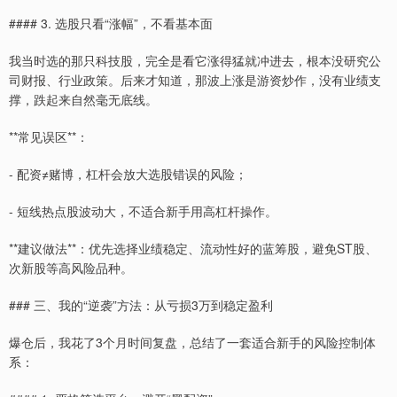
#### 3. 选股只看“涨幅”，不看基本面
我当时选的那只科技股，完全是看它涨得猛就冲进去，根本没研究公
司财报、行业政策。后来才知道，那波上涨是游资炒作，没有业绩支
撑，跌起来自然毫无底线。
**常见误区**：
- 配资≠赌博，杠杆会放大选股错误的风险；
- 短线热点股波动大，不适合新手用高杠杆操作。
**建议做法**：优先选择业绩稳定、流动性好的蓝筹股，避免ST股、
次新股等高风险品种。
### 三、我的“逆袭”方法：从亏损3万到稳定盈利
爆仓后，我花了3个月时间复盘，总结了一套适合新手的风险控制体
系：