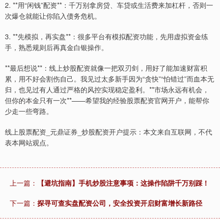
2. **用“闲钱”配资**：千万别拿房贷、车贷或生活费来加杠杆，否则一
次爆仓就能让你陷入债务危机。
3. **先模拟，再实盘**：很多平台有模拟配资功能，先用虚拟资金练
手，熟悉规则后再真金白银操作。
**最后想说**：线上炒股配资就像一把双刃剑，用好了能加速财富积
累，用不好会割伤自己。我见过太多新手因为“贪快”“怕错过”而血本无
归，也见过有人通过严格的风控实现稳定盈利。**市场永远有机会，
但你的本金只有一次**——希望我的经验股票配资官网开户，能帮你
少走一些弯路。
线上股票配资_元鼎证券_炒股配资开户提示：本文来自互联网，不代
表本网站观点。
上一篇：
【避坑指南】手机炒股注意事项：这操作陷阱千万别踩！
下一篇：
探寻可查实盘配资公司，安全投资开启财富增长新路径