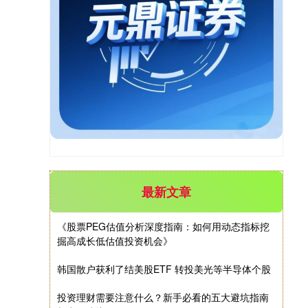
期指IC0
7877.80
+164.40
+2.13%
最新文章
《股票PEG估值分析深度指南：如何用动态指标挖
掘高成长低估值投资机会》
韩国散户获利了结美股ETF 转投美光等半导体个股
投资理财需要注意什么？新手必看的五大避坑指南