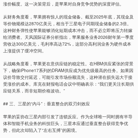
涨价幅度。这一决策背后，是苹果对自身竞争优势的深度评估。
从财务角度看，苹果拥有惊人的现金储备。截至2025年底，其现金及
等价物规模达2870亿美元，相当于三星电子同期现金储备的2.3倍。
这种财务弹性使苹果能够消化短期成本冲击，而不必立即将压力转嫁
给消费者。天风国际证券分析指出，苹果服务业务2026财年第一季度
营收达300亿美元，毛利率高达72%，这部分高利润业务为硬件成本
上涨提供了缓冲空间。
从战略角度看，苹果更在意供应链的稳定性。在HBM供应紧张的背景
下，确保iPhone17系列的DRAM供应成为优先级最高的任务。如果因
议价导致交付延迟，可能引发市场份额流失，这种潜在损失远大于接
受涨价的成本。库克在财报电话会议中明确表示：“我们更关注长期供
应链关系，而非短期价格波动。”
## 三、三星的“内斗”：垂直整合的双刃剑效应
苹果的妥协在三星内部引发了连锁反应。作为全球唯一同时拥有半导
体和智能手机业务的科技巨头，三星本应通过垂直整合获得竞争优
势，但此次却陷入了“左右互搏”的困境。