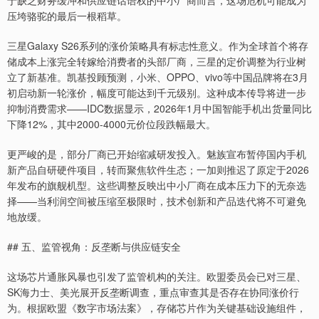
于缺乏财务缓冲和供应链话语权的中小厂商而言，这场危机可能成为
压垮骆驼的最后一根稻草。
三星Galaxy S26系列的涨价策略具有标志性意义。作为全球首个将存
储成本上涨完全转嫁给消费者的头部厂商，三星的定价调整为行业树
立了新基准。凯基投顾预测，小米、OPPO、vivo等中国品牌将在3月
初启动新一轮涨价，幅度可能达到千元级别。这种成本传导将进一步
抑制消费需求——IDC数据显示，2026年1月中国智能手机出货量同比
下降12%，其中2000-4000元价位段跌幅最大。
更严峻的是，部分厂商已开始缩减研发投入。魅族宣布暂停国内手机
新产品自研硬件项目，转而聚焦软件生态；一加则推迟了原定于2026
年发布的旗舰机型。这些调整反映出中小厂商在成本压力下的无奈选
择——当利润空间被压缩至极限时，技术创新和产品迭代将不可避免
地放缓。
## 五、监管视角：反垄断与供应链安全
这场芯片通胀风暴也引发了监管机构的关注。欧盟委员会已对三星、
SK海力士、美光展开反垄断调查，重点审查其是否存在协同涨价行
为。根据欧盟《数字市场法案》，存储芯片作为关键基础设施组件，