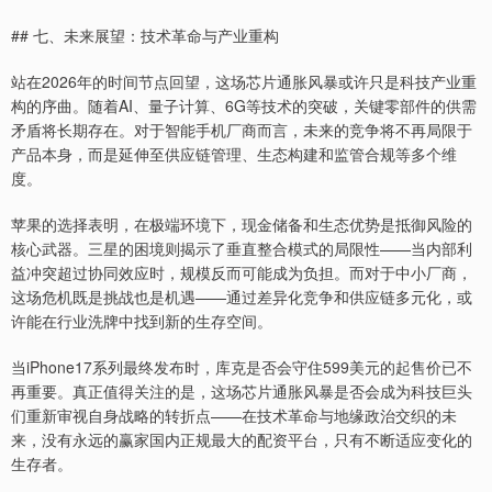
## 七、未来展望：技术革命与产业重构
站在2026年的时间节点回望，这场芯片通胀风暴或许只是科技产业重
构的序曲。随着AI、量子计算、6G等技术的突破，关键零部件的供需
矛盾将长期存在。对于智能手机厂商而言，未来的竞争将不再局限于
产品本身，而是延伸至供应链管理、生态构建和监管合规等多个维
度。
苹果的选择表明，在极端环境下，现金储备和生态优势是抵御风险的
核心武器。三星的困境则揭示了垂直整合模式的局限性——当内部利
益冲突超过协同效应时，规模反而可能成为负担。而对于中小厂商，
这场危机既是挑战也是机遇——通过差异化竞争和供应链多元化，或
许能在行业洗牌中找到新的生存空间。
当iPhone17系列最终发布时，库克是否会守住599美元的起售价已不
再重要。真正值得关注的是，这场芯片通胀风暴是否会成为科技巨头
们重新审视自身战略的转折点——在技术革命与地缘政治交织的未
来，没有永远的赢家国内正规最大的配资平台，只有不断适应变化的
生存者。