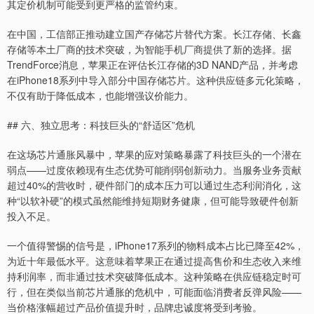
其定价机制可能受到更严格的监管约束。
在中国，工信部正推动建立国产存储芯片替代方案。长江存储、长鑫
存储等本土厂商的技术突破，为智能手机厂商提供了新的选择。据
TrendForce消息，苹果正在评估长江存储的3D NAND产品，并考虑
在iPhone18系列中导入部分中国存储芯片。这种供应链多元化策略，
不仅有助于降低成本，也能增强议价能力。
## 六、独立思考：科技巨头的“舒适区”危机
在这场芯片通胀风暴中，苹果的应对策略暴露了科技巨头的一个潜在
弱点——过度依赖现有生态优势可能削弱创新动力。当服务业务贡献
超过40%的营收时，硬件部门的成本压力可以通过生态利润消化，这
种“以软补硬”的模式虽然能维持短期财务健康，但可能导致硬件创新
投入不足。
一个值得警惕的信号是，iPhone17系列的物料成本占比已降至42%，
为近十年最低水平。这意味着苹果正在通过提高售价和生态收入来维
持利润率，而非通过技术突破降低成本。这种策略在供应链稳定时可
行，但在类似当前芯片通胀的危机中，可能面临消费者反弹风险——
当价格涨幅超过产品价值提升时，品牌忠诚度将受到考验。