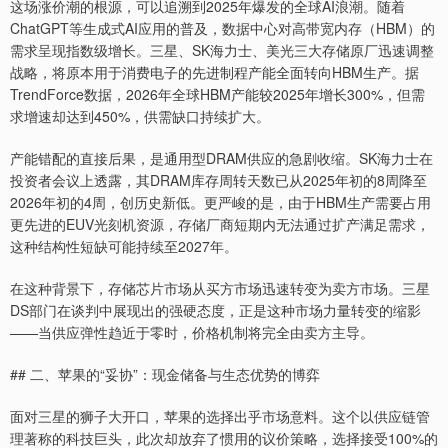
这场涨价潮的根源，可以追溯到2025年爆发的全球AI浪潮。随着
ChatGPT等生成式AI应用的普及，数据中心对高带宽内存（HBM）的
需求呈现指数级增长。三星、SK海力士、美光三大存储原厂迅速调整
战略，将原本用于消费电子的先进制程产能全面转向HBM生产。据
TrendForce数据，2026年全球HBM产能较2025年增长300%，但需
求增速却达到450%，供需缺口持续扩大。
产能错配的直接后果，是通用型DRAM供应的急剧收缩。SK海力士在
投资者会议上透露，其DRAM库存周转天数已从2025年初的8周降至
2026年初的4周，创历史新低。更严峻的是，由于HBM生产需要占用
更先进的EUV光刻机资源，存储厂商短期内无法通过扩产满足需求，
这种结构性短缺可能持续至2027年。
在这种背景下，存储芯片市场从买方市场迅速转变为卖方市场。三星
DS部门在谈判中展现出的强硬态度，正是这种市场力量转变的缩影
——当供应弹性趋近于零时，价格机制将完全由卖方主导。
## 二、苹果的“妥协”：现金储备与生态优势的博弈
面对三星的狮子大开口，苹果的选择出乎市场意料。这个以供应链管
理著称的科技巨头，此次却放弃了惯用的议价策略，选择接受100%的