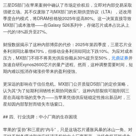
三星DS部门在苹果案例中确认了市场定价权后，立即对内部交易采取
强硬立场。其不仅废除了与MX部门的长期供货协议（LTA），还改用
季度合约模式，将DRAM价格较2025年提高80%。这一决策直接导致
MX部门成本激增——在Galaxy S26系列中，存储芯片成本占比从上
一代的18%跃升至27%。
财报数据揭示了这种内部博弈的代价：2025年第四季度，三星芯片业
务利润同比暴增470%，但移动业务利润却同比下跌10%。为应对成本
压力，MX部门不得不将美光供应份额从30%提升至50%，
元鼎证券
并
加速自研Exynos2600芯片的量产进程。然而，这种调整需要时间，短
期内难以抵消存储涨价带来的盈利侵蚀。
更深远的影响在于信任危机。MX部门公开质疑DS部门的定价策略，
认为其“为了短期利润牺牲长期协同效应”。这种内部裂痕可能削弱三
星在高端市场的竞争力——当苹果凭借供应链稳定性推出新品时，三
星却因内部掣肘而错失市场窗口。
## 四、行业洗牌：中小厂商的生存困境
苹果的“妥协”和三星的“内斗”，只是这场芯片通胀风暴的冰山一角。对