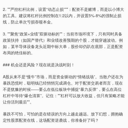
2. **严控杠杆比例，设置“动态止损”**：配资不是赌博，而是以小博大
的工具。建议将杠杆比例控制在1:2以内，并设置5%-8%的强制止损
线，防止单次亏损吞噬本金。
3. **聚焦“政策+业绩”双驱动标的**：当前市场环境下，只有同时具备
政策扶持（如国产替代）和业绩改善预期的个股，才能穿越波动。例
如，某半导体设备龙头近期中标大单，股价却仍趴在底部，正是配资
布局的绝佳标的。
### 机会还是风险？现在就是决战时刻！
A股从来不是“慢牛”市场，而是资金驱动的“情绪战场”。当散户还在为
暴跌恐慌时，聪明钱已经悄悄完成调仓。对于配资交易者而言，现在
不是犹豫的时候——要么在低位板块中捕捉“暴力反弹”，要么在高位
杠杆中等待“爆仓清算”。记住：**杠杆可以放大收益，但只有策略才能
让你活到最后**。
暴跌不可怕，可怕的是在错误的方向上越走越远。放下幻想，拥抱确
定性股票配资在线，这场配资逆袭战，你准备好了吗？