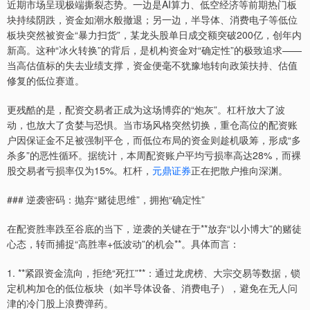
近期市场呈现极端撕裂态势。一边是AI算力、低空经济等前期热门板
块持续阴跌，资金如潮水般撤退；另一边，半导体、消费电子等低位
板块突然被资金“暴力扫货”，某龙头股单日成交额突破200亿，创年内
新高。这种“冰火转换”的背后，是机构资金对“确定性”的极致追求——
当高估值标的失去业绩支撑，资金便毫不犹豫地转向政策扶持、估值
修复的低位赛道。
更残酷的是，配资交易者正成为这场博弈的“炮灰”。杠杆放大了波
动，也放大了贪婪与恐惧。当市场风格突然切换，重仓高位的配资账
户因保证金不足被强制平仓，而低位布局的资金则趁机吸筹，形成“多
杀多”的恶性循环。据统计，本周配资账户平均亏损率高达28%，而裸
股交易者亏损率仅为15%。杠杆，
元鼎证券
正在把散户推向深渊。
### 逆袭密码：抛弃“赌徒思维”，拥抱“确定性”
在配资胜率跌至谷底的当下，逆袭的关键在于**放弃“以小博大”的赌徒
心态，转而捕捉“高胜率+低波动”的机会**。具体而言：
1. **紧跟资金流向，拒绝“死扛”**：通过龙虎榜、大宗交易等数据，锁
定机构加仓的低位板块（如半导体设备、消费电子），避免在无人问
津的冷门股上浪费弹药。