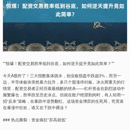
**惊爆！配资交易胜率低到谷底，如何逆天提升竟如此简单？**
今天A股炸了！三大指数集体跳水，创业板指盘中跌超3%，而另一
边，半导体板块突然暴力拉升，多只个股涨停封板。冰火两重天的行
情里，配资交易者正经历着最残酷的绞杀——杠杆资金在剧烈波动中
频繁爆仓，胜率跌至历史冰点。但就在散户绝望割肉时，有人却用一
招“反杀”策略，在暴跌中逆势翻红。这场资金博弈的生死局，究竟谁
在暴涨中狂欢，谁又在下跌中裸泳？
### 热点撕裂：资金疯狂“弃高就低”