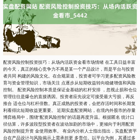
配资风险控制投资技巧：从场内活跃资金看市场情绪 在工具日益丰富
的今天，真正的核心竞争力不再是某一个产品设计，而是平台与投资
者共同 构建的风险文化。在合规渠道，投资者可学习更多配资风险教
育与资金管理知识，市场关注 点逐步从短期收益转向稳健增值和风险
控制。 配资风险控制本质是保证金基础的杠杆安排 ，忽视止损和仓位
管理往往是爆仓的直接诱因。投资者应先设定可接受最大亏损，再反
推合 适仓位与杠杆倍数。真正成熟的投资者，会把存活时间和长期复
利看得比短期收益更重要。 近期实盘配资网站，在境内外股市的存量
博弈格局中，围绕“配资风险控制”的话题再度升温。根据匿名 统计口
径估算，许多波段型投资者在波动加剧的市场中，更倾向于利用配资
风险控制提升资 金使用效率。 有业内分析人士指出指出，实盘配资平
台在产品设计与风险揭示上需承担更 多责任。以平台为例，其通过多