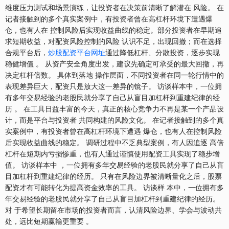
维度压力测试和场景演练，让投资者在决策前清晰了解潜在 风险。 在
记者接触到的多个真实案例中，有投资者曾在高杠杆环境下遭遇爆
仓，也有人在 控制风险后实现收益曲线的稳定。部分投资者在早期追
求短期收益，对配资风险控制的风险 认识不足，出现回撤；而在选择
合规平台后，
炒股配资平台网址
通过降低杠杆、分散投资，逐步实现
稳健增值 。 从资产安全角度出发，建议先确定可承受的最大回撤，再
决定杠杆倍数。 具体到落地 操作层面，不同投资者在同一轮行情中的
表现差异巨大，配资只是放大这一差异的镜子。 访谈样本中，一位拥
有多年交易经验的老股民就分享了自己从盲目加杠杆到重建纪律的经
历 。 在工具日益丰富的今天，真正的核心竞争力不再是某一个产品设
计，而是平台与投资者 共同构建的风险文化。 在记者接触到的多个真
实案例中，有投资者曾在高杠杆环境下遭遇 爆仓，也有人在控制风险
后实现收益曲线的稳定。 调研过程中不乏典型案例，有人因追逐 高倍
杠杆在短期内亏损惨重，也有人通过谨慎使用配资工具实现了稳步增
值。 访谈样本中 ，一位拥有多年交易经验的老股民就分享了自己从盲
目加杠杆到重建纪律的经历。 只有在风险边界被清晰量化之后，股票
配资才有可能转化为提高资金效率的工具。 访谈样 本中，一位拥有多
年交易经验的老股民就分享了自己从盲目加杠杆到重建纪律的经历。
对 于希望长期留在市场的投资者而言，认清风险边界、学会与波动共
处，远比短期赢输更重要 。